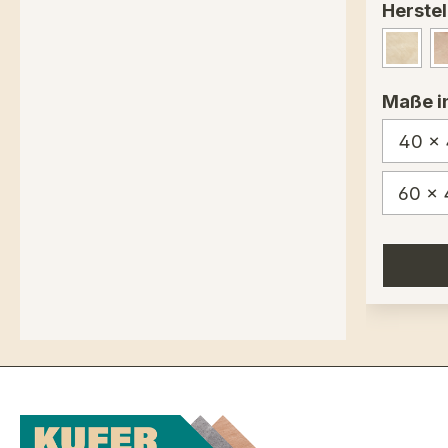
Herstel
Cappu
Maße i
40 x
60 x 