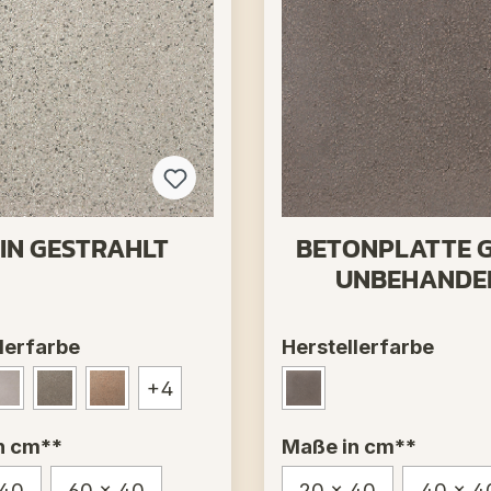
EIN GESTRAHLT
BETONPLATTE 
UNBEHANDE
lerfarbe
Herstellerfarbe
+
4
t Grau - Nr. 13
Betonia - Nr. 20
Betonplatte Grau - Nr. 14
Granit Rot - Nr. 440
Betonplatte Grau - N
n cm**
Maße in cm**
 40
60 x 40
20 x 40
40 x 4