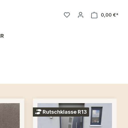
0,00 €*
IR
Rutschklasse R13