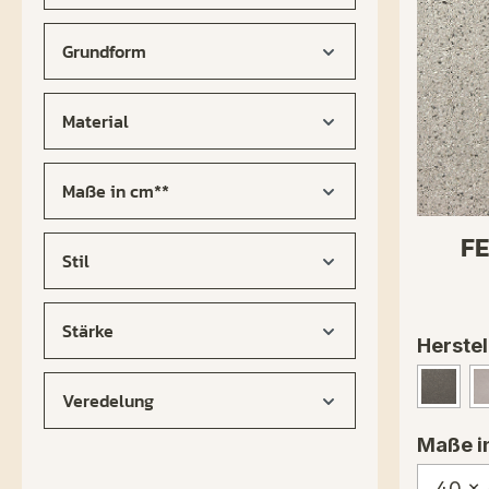
Grundform
Material
Maße in cm**
F
Stil
Stärke
Herstel
Basal
Veredelung
Maße i
40 x