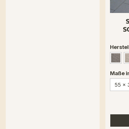
S
Herstel
Grani
Maße i
55 x 