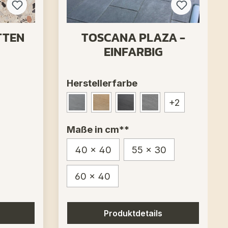
TTEN
TOSCANA PLAZA -
EINFARBIG
Herstellerfarbe
+
2
- Nr. 130
Nr. 103
- Nr. 120
warz/Weiß - Nr. 10
Blauquarz - Nr. 1500
Caramell - Nr. 1300
Dunkel/Grau - Nr. 400
Grau - Nr. 4002
Maße in cm**
40 x 40
55 x 30
60 x 40
Produktdetails