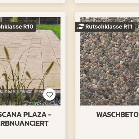
hklasse R10
Rutschklasse R11
SCANA PLAZA -
WASCHBET
ARBNUANCIERT