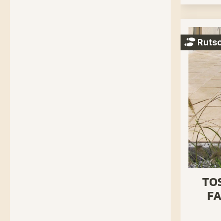
Rutsc
TO
F