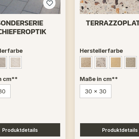
SONDERSERIE
TERRAZZOPLA
CHIEFEROPTIK
lerfarbe
Herstellerfarbe
t Anthrazit - Nr. 755
Granit Grau - Nr. 455
Granit Pirelli - Nr. 855
Alpenmarmor Beige 
Grigio-Perla - 
Juragelb 
Sch
n cm**
Maße in cm**
30
30 x 30
Produktdetails
Produktdetails