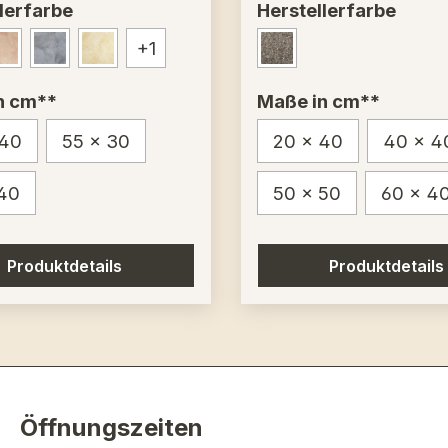
lerfarbe
Herstellerfarbe
+
1
ccino – Nr. 1290
Garda – Nr. 1010
Hell/Anthrazit – Nr. 2000
Marmoriert gelb – Nr. 1185
Waschbeton Grob - 
n cm**
Maße in cm**
 40
55 x 30
20 x 40
40 x 4
40
50 x 50
60 x 4
Produktdetails
Produktdetails
Öffnungszeiten